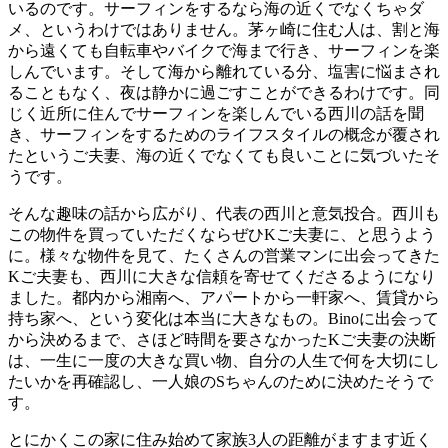
いるのです。サーフィンをするなら海の近くでなくちゃダ
メ、というわけではありません。茅ヶ崎に住む人は、割と海
から遠くても自転車やバイクで海まで行き、サーフィンを楽
しんでいます。そして海から離れている分、塩害に悩まされ
ることもなく、夜は静かに過ごすことができるわけです。同
じく近所に住んでサーフィンを楽しんでいる西川の話を聞
き、サーフィンをするためのライフスタイルの概念が覆され
たというご夫妻、海の近くでなくても良いことに気づいたそ
うです。
そんな趣味の話から広がり、代表の西川と意気投合。西川も
この物件を買っていただくならぜひKご夫妻に、と思うよう
に。様々な物件を見て、たくさんの営業マンに出会ってきた
Kご夫妻も、西川に大きな信頼を寄せてくださるようになり
ました。都内から湘南へ、アパートから一軒家へ、賃貸から
持ち家へ、という変化は本当に大きなもの。Binoに出会って
から決めるまで、さほど時間を要さなかったKご夫妻の決断
は、一生に一度の大きな買い物、自分の人生で何を大切にし
たいかを再確認し、一人娘のSちゃんのために決めたそうで
す。
とにかくこの家に住み始めて家族3人の距離がますます近く