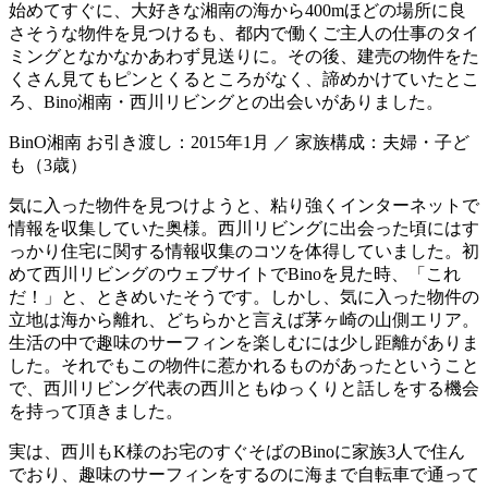
始めてすぐに、大好きな湘南の海から400mほどの場所に良
さそうな物件を見つけるも、都内で働くご主人の仕事のタイ
ミングとなかなかあわず見送りに。その後、建売の物件をた
くさん見てもピンとくるところがなく、諦めかけていたとこ
ろ、Bino湘南・西川リビングとの出会いがありました。
BinO湘南 お引き渡し：2015年1月 ／ 家族構成：夫婦・子ど
も（3歳）
気に入った物件を見つけようと、粘り強くインターネットで
情報を収集していた奥様。西川リビングに出会った頃にはす
っかり住宅に関する情報収集のコツを体得していました。初
めて西川リビングのウェブサイトでBinoを見た時、「これ
だ！」と、ときめいたそうです。しかし、気に入った物件の
立地は海から離れ、どちらかと言えば茅ヶ崎の山側エリア。
生活の中で趣味のサーフィンを楽しむには少し距離がありま
した。それでもこの物件に惹かれるものがあったということ
で、西川リビング代表の西川ともゆっくりと話しをする機会
を持って頂きました。
実は、西川もK様のお宅のすぐそばのBinoに家族3人で住ん
でおり、趣味のサーフィンをするのに海まで自転車で通って