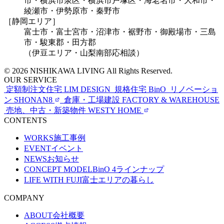
市・横浜市泉区・横浜市戸塚区・海老名市・大和市・
綾瀬市・伊勢原市・秦野市
［静岡エリア］
富士市・富士宮市・沼津市・裾野市・御殿場市・三島
市・駿東郡・田方郡
（伊豆エリア・山梨南部応相談）
© 2026 NISHIKAWA LIVING All Rights Reserved.
OUR SERVICE
定額制注文住宅
LIM DESIGN
規格住宅
BinO
リノベーショ
ン
SHONAN8
倉庫・工場建設
FACTORY & WAREHOUSE
売地、中古・新築物件
WESTY HOME
CONTENTS
WORKS
施工事例
EVENT
イベント
NEWS
お知らせ
CONCEPT MODEL
BinO 4ラインナップ
LIFE WITH FUJI
富士エリアの暮らし
COMPANY
ABOUT
会社概要