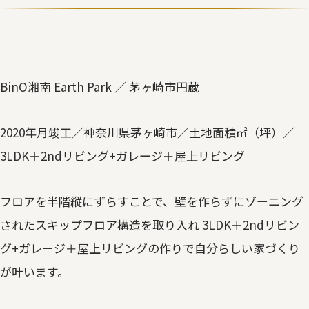
BinO湘南 Earth Park ／ 茅ヶ崎市円蔵
2020年月竣工／神奈川県茅ヶ崎市／土地面積㎡（坪）／
3LDK＋2ndリビング+ガレージ＋屋上リビング
フロアを半階縦にずらすことで、壁を作らずにゾーニング
されたスキップフロア構造を取り入れ 3LDK＋2ndリビン
グ+ガレージ＋屋上リビングの作りで自分らしい家づくり
が叶います。